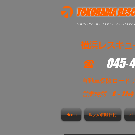
YOKOHAMA RESC
YOUR PROJECT OUR SOLUTIONS
横浜レスキュ
☎
045‐
​自動車保険ロード
営業時間
8－22
Home
助人の開錠技術
バ