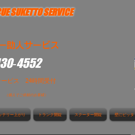
UE SUKETTO SERVICE
ー助人サービス
430‐4552
サービス 24時間受付
時
（個人でご依頼のお客様）
ッテリー上がり
トランク開錠
スクーター開錠
壁にピッタ