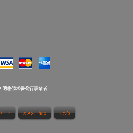
＊適格請求書発行事業者
リ！？
ガス欠 給油
その他