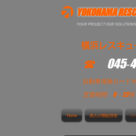
YOKOHAMA RESC
YOUR PROJECT OUR SOLUTIONS
横浜レスキュ
☎
045‐
​自動車保険ロード
営業時間
8－22
Home
助人の開錠技術
バ