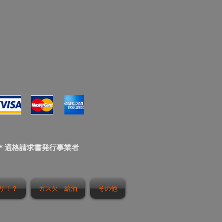
＊適格請求書発行事業者
リ！？
ガス欠 給油
その他