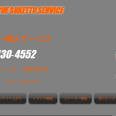
UE SUKETTO SERVICE
ー助人サービス
430‐4552
サービス 24時間受付
時
（個人でご依頼のお客様）
ッテリー上がり
トランク開錠
スクーター開錠
壁にピッタ