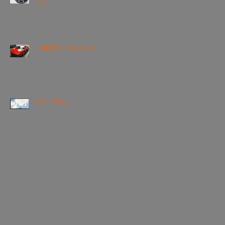
た！
ご無沙汰しております
2月、3月は…