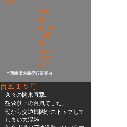
受付
営業
時
間
8
－22
時
（個人で
ご依頼の
お客様）
＊適格請求書発行事業者
台風１５号
久々の関東直撃。
想像以上の台風でした。
朝から交通機関がストップして
しまい大混雑。