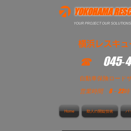
YOKOHAMA RESC
YOUR PROJECT OUR SOLUTIONS
横浜レスキュ
☎
045‐
​自動車保険ロード
営業時間
8－22
Home
助人の開錠技術
バ