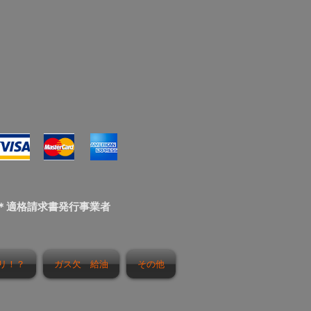
＊適格請求書発行事業者
リ！？
ガス欠 給油
その他