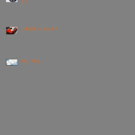
た！
ご無沙汰しております
2月、3月は…