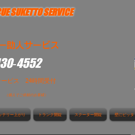
UE SUKETTO SERVICE
ー助人サービス
430‐4552
サービス 24時間受付
時
（個人でご依頼のお客様）
ッテリー上がり
トランク開錠
スクーター開錠
壁にピッタ