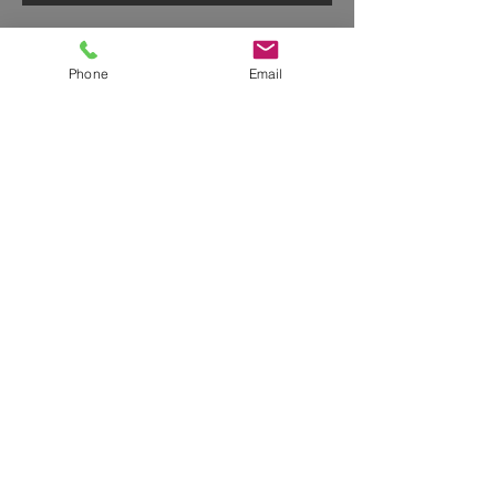
2022年もお世話になりました！
Phone
Email
ご無沙汰しております
2月、3月は…
アーカイブ
2026年1月
（1）
1件の記事
2025年12月
（1）
1件の記事