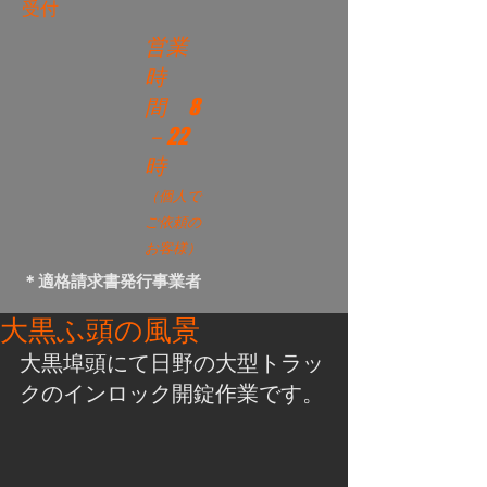
受付
営業
時
間
8
－22
時
（個人で
ご依頼の
お客様）
＊適格請求書発行事業者
大黒ふ頭の風景
大黒埠頭にて日野の大型トラッ
クのインロック開錠作業です。