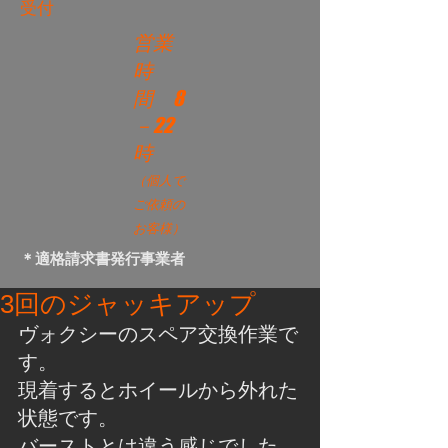
受付
営業
時
間
8
－22
時
（個人で
ご依頼の
お客様）
＊適格請求書発行事業者
3回のジャッキアップ
ヴォクシーのスペア交換作業で
す。
現着するとホイールから外れた
状態です。
バーストとは違う感じでした。