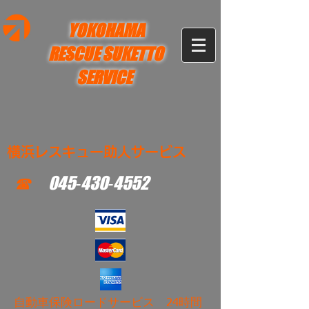
YOKOHAMA
RESCUE SUKETTO
SERVICE
横浜レスキュー助人サービス
☎
045‐430‐4552
​自動車保険ロードサービス 24時間