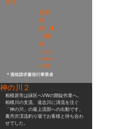
受付
営業
時
間
8
－22
時
（個人で
ご依頼の
お客様）
＊適格請求書発行事業者
神の川２
相模原市は緑区へVWの開錠作業へ。
相模川の支流、道志川に清流を注ぐ
「神の川」の最上流部への出動です。
裏丹沢渓流釣り場でお客様と待ち合わ
せでした。