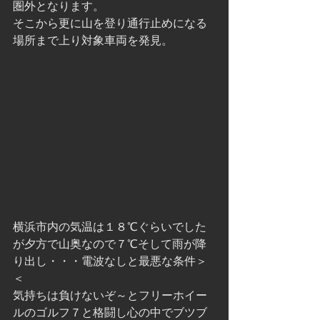
圏外となります。
そこから更に山を登り通行止めになる
場所まで上り対象車両を発見。
横浜市内の気温は１８℃ぐらいでした
が夕方で山奥なので７℃そして雨が降
り出し・・・電波なしと最悪な条件＞
＜
気持ちは負けないぞ～とフリーホイー
ルのゴルフ７と格闘し心の中でブツブ