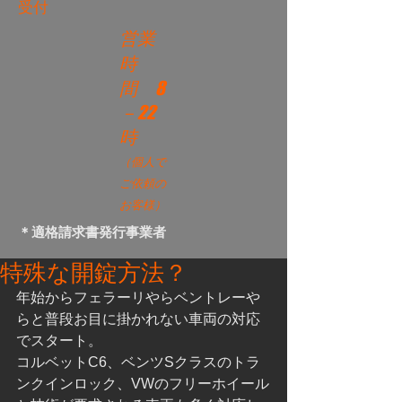
受付
営業
時
間
8
－22
時
（個人で
ご依頼の
お客様）
＊適格請求書発行事業者
特殊な開錠方法？
年始からフェラーリやらベントレーや
らと普段お目に掛かれない車両の対応
でスタート。
コルベットC6、ベンツSクラスのトラ
ンクインロック、VWのフリーホイール