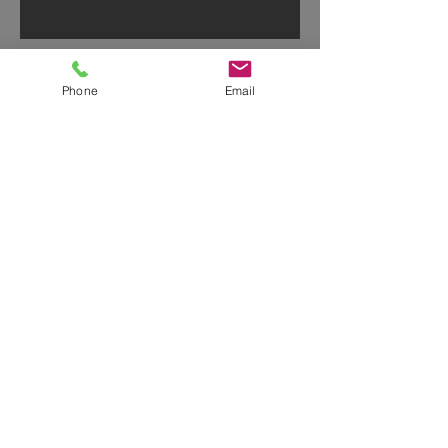
2022年もお世話になりました！
Phone
Email
ご無沙汰しております
2月、3月は…
アーカイブ