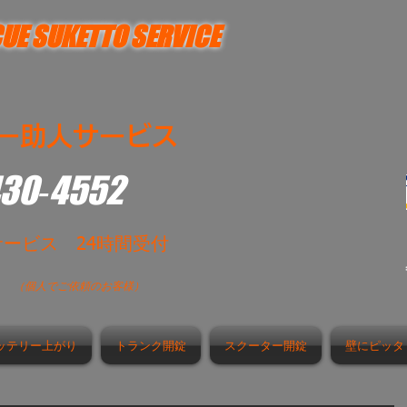
UE SUKETTO SERVICE
ー助人サービス
430‐4552
サービス 24時間受付
時
（個人でご依頼のお客様）
ッテリー上がり
トランク開錠
スクーター開錠
壁にピッタ