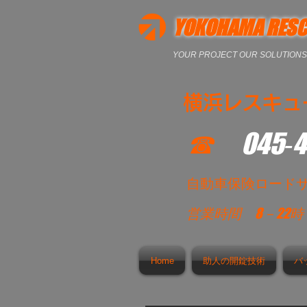
YOKOHAMA RESC
YOUR PROJECT OUR SOLUTIONS
横浜レスキュ
☎
045‐
​自動車保険ロード
営業時間
8－22
Home
助人の開錠技術
バ