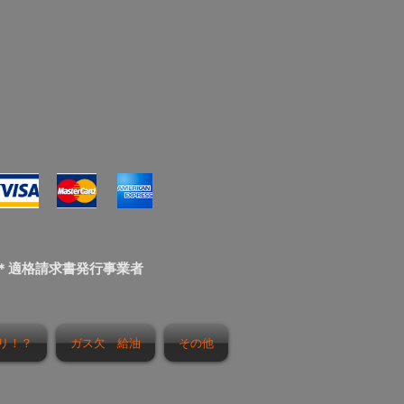
＊適格請求書発行事業者
リ！？
ガス欠 給油
その他