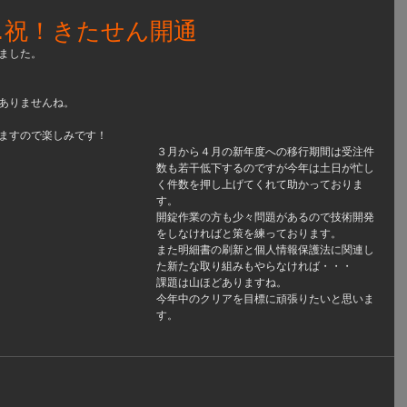
…祝！きたせん開通
ました。
ありませんね。
ますので楽しみです！
３月から４月の新年度への移行期間は受注件
数も若干低下するのですが今年は土日が忙し
く件数を押し上げてくれて助かっておりま
す。
開錠作業の方も少々問題があるので技術開発
をしなければと策を練っております。
また明細書の刷新と個人情報保護法に関連し
た新たな取り組みもやらなければ・・・
課題は山ほどありますね。
今年中のクリアを目標に頑張りたいと思いま
す。