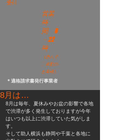
受付
営業
時
間
8
－22
時
（個人で
ご依頼の
お客様）
＊適格請求書発行事業者
8月は…
8月は毎年、夏休みやお盆の影響で各地
で渋滞が多く発生しておりますが今年
はいつも以上に渋滞していた気がしま
す。
そして助人横浜も静岡や千葉と各地に