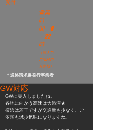
受付
営業
時
間
8
－22
時
（個人で
ご依頼の
お客様）
＊適格請求書発行事業者
GW対応
GWに突入しましたね。
各地に向かう高速は大渋滞★
横浜は若干ですが交通量も少なく、ご
依頼も減少気味になりますね。